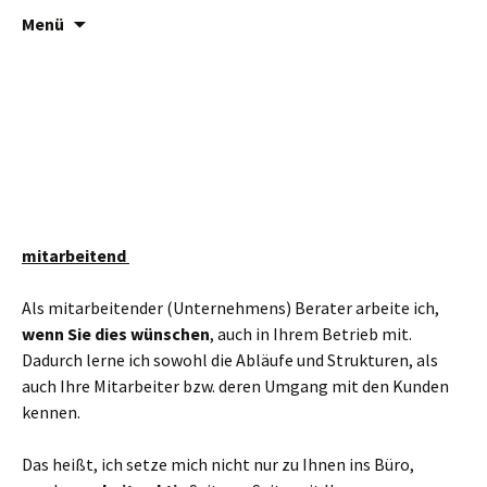
Zum Inhalt springen
Beruf-Coach.de | Berufe neu
Menü
denken und anders arbeiten
mitarbeitend
Als mitarbeitender (Unternehmens) Berater arbeite ich,
wenn Sie dies
wünschen
, auch in Ihrem Betrieb mit.
Dadurch lerne ich sowohl die Abläufe und Strukturen, als
auch Ihre Mitarbeiter bzw. deren Umgang mit den Kunden
kennen.
Das heißt, ich setze mich nicht nur zu Ihnen ins Büro,